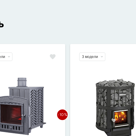
ь
ели
3 модели
-10%