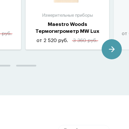
Измерительные приборы
Maestro Woods
Термогигрометр MW Lux
 руб.
от 
от 2 520 руб.
3 360 руб.