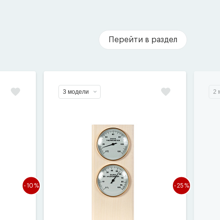
Перейти в раздел
3 модели
2 
-10%
-25%