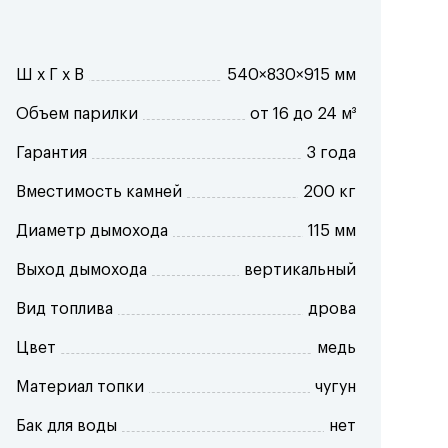
Ш x Г x В
540×830×915 мм
Объем парилки
от 16 до 24 м³
Гарантия
3 года
Вместимость камней
200 кг
Диаметр дымохода
115 мм
Выход дымохода
вертикальный
Вид топлива
дрова
Цвет
медь
Материал топки
чугун
Бак для воды
нет