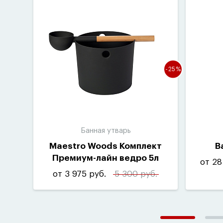
-25%
Банная утварь
Maestro Woods Комплект
В
Премиум-лайн ведро 5л
от 28
и ковш
от 3 975 руб.
5 300 руб.