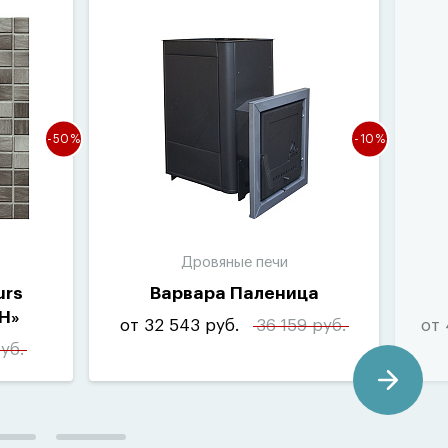
-50%
-10%
Дровяные печи
urs
Варвара Паленица
H»
от 32 543 руб.
36 159 руб.
от 
уб.