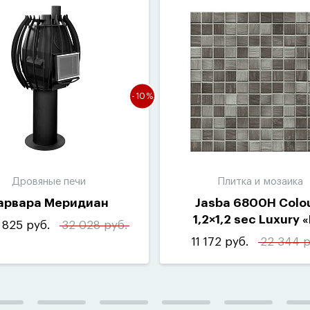
-10%
Дровяные печи
Плитка и мозаика
арвара Меридиан
Jasba 6800H Colo
1,2×1,2 sec Luxury
«
 825 руб.
32 028 руб.
(
10шт-1м²)
11 172 руб.
22 344 р