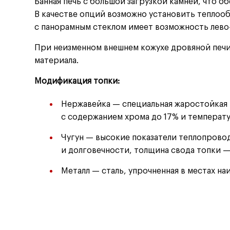
Банная печь с большой загрузкой камней, что о
В качестве опций возможно установить теплоо
с панорамным стеклом имеет возможность лево
При неизменном внешнем кожухе дровяной печи
материала.
Модификация топки:
Нержавейка — специальная жаростойкая 
с содержанием хрома до 17% и температ
Чугун — высокие показатели теплопрово
и долговечности, толщина свода топки —
Металл — сталь, упрочненная в местах н