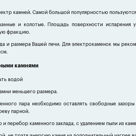
ектр камней. Самой большой популярностью пользуются 
анные и колотые. Площадь поверхности испарения у
ную фракцию.
а и размера Вашей печи. Для электрокаменок мы рекоме
см.
нными камнями
ыть водой
камни меньшего размера.
венного пара необходимо оставлять свободные зазоры 
реву парной.
 и перебор каменного заклада, с удалением пыли из кам
ой, не тратя энергию камня на дополнительный нагрев в