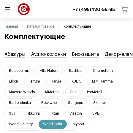
+7 (495) 120-55-95
ВЕРНУТЬСЯ
ВЕРНУТЬСЯ
Главная
Каталог товаров
Комплектующие
Комплектующие
Абажуры
Аудио-колонки
Био-защита
Декор-элем
Все бренды
Alfa Natura
Basfiber
Chemoform
Elcon
Ferrum
Harvia
KUDO
LTM Flamma
Maestro Woods
MMotors
Olia
ProMetall
Radiotehnika
Rockwool
Sangens
Skamol
SVT
Tikkurila
Tytan
Visaton
VVD
Wood Country
Wood-Point
Муром