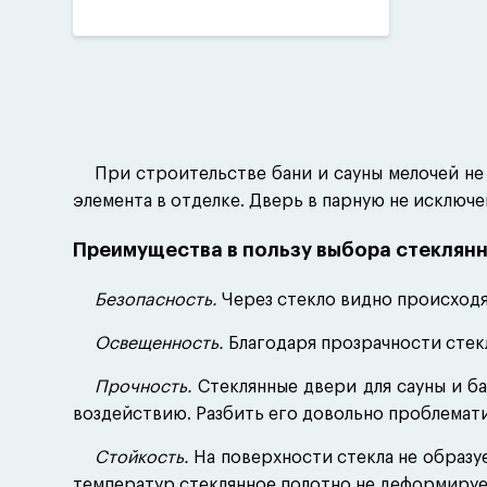
Назн
Дл
Дл
При строительстве бани и сауны мелочей не
Цвет
элемента в отделке. Дверь в парную не исключ
с
Преимущества в пользу выбора стеклян
зо
зо
Безопасность.
Через стекло видно происходя
б
ч
Освещенность.
Благодаря прозрачности стекл
Прочность.
Стеклянные двери для сауны и ба
воздействию. Разбить его довольно проблематич
Стойкость.
На поверхности стекла не образуе
температур стеклянное полотно не деформирует