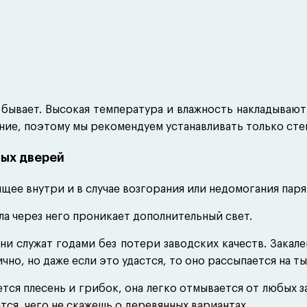
ачение
я сауны и бани
я хамама
 бывает. Высокая температура и влажность накладываю
 фурнитуры
ение, поэтому мы рекомендуем устанавливать только сте
ерый
ных дверей
лото матовое
лото глянец
щее внутри и в случае возгорания или недомогания пар
ронза
ерный
а через него проникает дополнительный свет.
ни служат годами без потери заводских качеств. Закал
но, но даже если это удастся, то оно рассыпается на т
тся плесень и грибок, она легко отмывается от любых з
ся, чего не скажешь о деревянных вариантах.