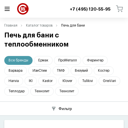
+7 (495) 120-55-95
ВЕРНУТЬСЯ
ВЕРНУТЬСЯ
Главная
Каталог товаров
Печь для бани
Печь для бани с
теплообменником
Все бренды
Ермак
ПроМеталл
Ферингер
Варвара
ИзиСтим
ТМФ
Везувий
Костер
Harvia
IKI
Kastor
Klover
Tulikivi
GreiVari
Теплодар
Технолит
Технолит
Фильтр