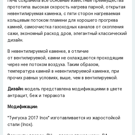
Печь сохранила все основные известные преимущества
прототипа: высокая скорость нагрева парной, открытая
невентилируемая каменка, с пяти сторон нагреваемая
кольцевым потоком пламени для хорошего прогрева
камней, самоочистка газоходных каналов от скопления
сажи, экономный расход дров, элегантный классический
дизайн.
В невентилируемой каменке, в отличие
от вентилируемой, камни не охлаждаются проходящим
через нее потоком воздуха. Таким образом,
температура камней в невентилируемой каменке, при
прочих равных условиях, выше, чем в вентилируемой.
Дизайн:
модель представлена модификациями в цвете
антрацит, беж и терракота
Модификации:
"Тунгуска 2017 Inox" изготавливается из жаростойкой
стали
(
Inox).