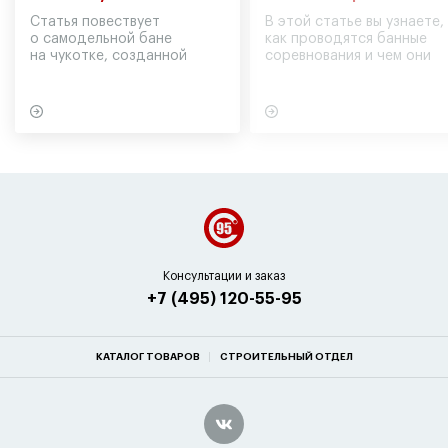
Статья повествует
В этой статье вы узнаете,
о самодельной бане
как проводятся банные
на чукотке, созданной
соревнования и чем они
участниками экспедиции
могут обернуться для
в советское время
вашего здоровья
Консультации и заказ
+7 (495) 120-55-95
КАТАЛОГ ТОВАРОВ
СТРОИТЕЛЬНЫЙ ОТДЕЛ