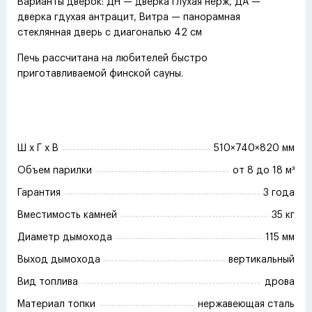
Варианты дверок: ДН — дверка глухая нерж, ДА —
дверка гдухая антрацит, Витра — панорамная
стеклянная дверь с диагональю 42 cм
Печь рассчитана на любителей быстро
приготавливаемой финской сауны.
Ш x Г x В
510×740×820 мм
Объем парилки
от 8 до 18 м³
Гарантия
3 года
Вместимость камней
35 кг
Диаметр дымохода
115 мм
Выход дымохода
вертикальный
Вид топлива
дрова
Материал топки
нержавеющая сталь