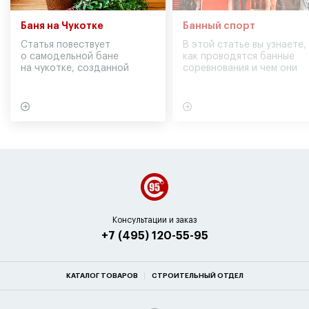
Баня на Чукотке
Банный спорт
Статья повествует
В этой статье вы узнаете,
о самодельной бане
как проводятся банные
на чукотке, созданной
соревнования и чем они
участниками экспедиции
могут обернуться для
в советское время
вашего здоровья
Консультации и заказ
+7 (495) 120-55-95
КАТАЛОГ ТОВАРОВ
СТРОИТЕЛЬНЫЙ ОТДЕЛ