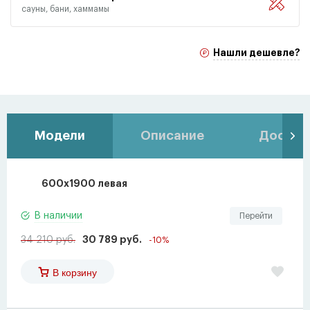
сауны, бани, хаммамы
Нашли дешевле?
Модели
Описание
Доставк
600х1900 левая
В наличии
Перейти
34 210 руб.
30 789 руб.
-10%
В корзину