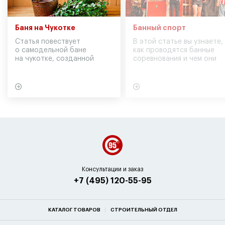
Баня на Чукотке
Банный спорт
Статья повествует
В этой статье вы узнаете,
о самодельной бане
как проводятся банные
на чукотке, созданной
соревнования и чем они
участниками экспедиции
могут обернуться для
в советское время
вашего здоровья
Консультации и заказ
+7 (495) 120-55-95
КАТАЛОГ ТОВАРОВ
СТРОИТЕЛЬНЫЙ ОТДЕЛ