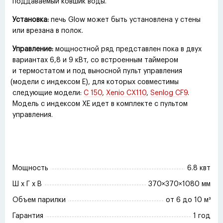
поддаваемый ковшик воды.
Установка:
печь Glow может быть установлена у стены
или врезана в полок.
Управление:
мощностной ряд представлен пока в двух
вариантах 6,8 и 9 кВт, со встроенным таймером
и термостатом и под выносной пульт управления
(
модели с индексом Е), для которых совместимы
следующие модели:
C 150
,
Xenio CX110
,
Senlog CF9
.
Модель с индексом XE идет в комплекте с пультом
управления.
Мощность
6.8 квт
Ш x Г x В
370×370×1080 мм
Объем парилки
от 6 до 10 м³
Гарантия
1 год