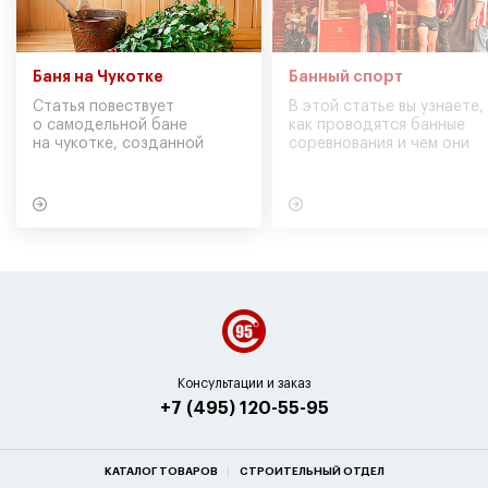
Баня на Чукотке
Банный спорт
Статья повествует
В этой статье вы узнаете,
о самодельной бане
как проводятся банные
на чукотке, созданной
соревнования и чем они
участниками экспедиции
могут обернуться для
в советское время
вашего здоровья
Консультации и заказ
+7 (495) 120-55-95
КАТАЛОГ ТОВАРОВ
СТРОИТЕЛЬНЫЙ ОТДЕЛ