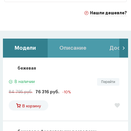
Нашли дешевле?
Модели
Описание
Доставк
бежевая
В наличии
Перейти
84 795 руб.
76 316 руб.
-10%
В корзину