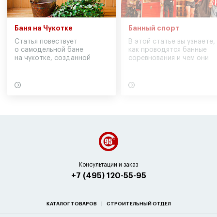
Баня на Чукотке
Банный спорт
Статья повествует
В этой статье вы узнаете,
о самодельной бане
как проводятся банные
на чукотке, созданной
соревнования и чем они
участниками экспедиции
могут обернуться для
в советское время
вашего здоровья
Консультации и заказ
+7 (495) 120-55-95
КАТАЛОГ ТОВАРОВ
СТРОИТЕЛЬНЫЙ ОТДЕЛ