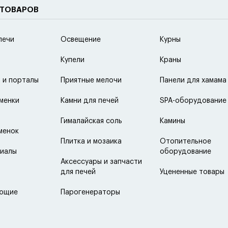
 ТОВАРОВ
печи
Освещение
Курны
Купели
Краны
 и порталы
Приятные мелочи
Панели для хамама
менки
Камни для печей
SPA-оборудование
Гималайская соль
Камины
менок
Плитка и мозаика
Отопительное
иалы
оборудование
Аксессуары и запчасти
для печей
Уцененные товары
ующие
Парогенераторы