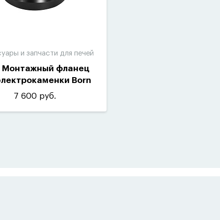
уары и запчасти для печей
n Монтажный фланец
электрокаменки Born
Line, Rain
7 600 руб.
тимость камней (кг)
80