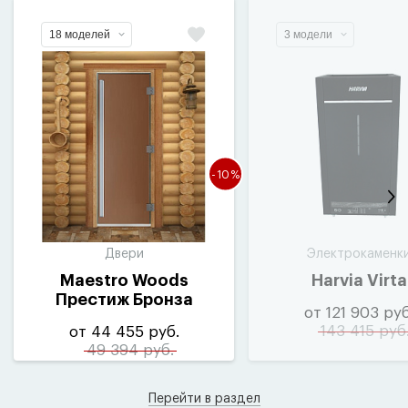
18 моделей
3 модели
-10%
Двери
Электрокаменк
Maestro Woods
Harvia Virta
Престиж Бронза
от 121 903 руб
матовая
143 415 руб
от 44 455 руб.
49 394 руб.
Перейти в раздел