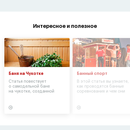
Интересное и полезное
Баня на Чукотке
Банный спорт
Статья повествует
В этой статье вы узнаете,
о самодельной бане
как проводятся банные
на чукотке, созданной
соревнования и чем они
участниками экспедиции
могут обернуться для
в советское время
вашего здоровья