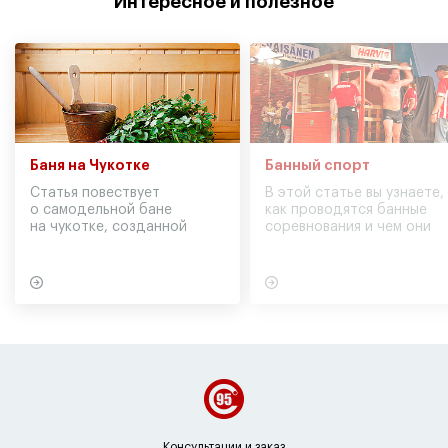
Интересное и полезное
Баня на Чукотке
Банный спорт
Статья повествует
В этой статье вы узнаете,
о самодельной бане
как проводятся банные
на чукотке, созданной
соревнования и чем они
участниками экспедиции
могут обернуться для
в советское время
вашего здоровья
Консультации и заказ