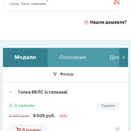
сауны, бани, хаммамы
Нашли дешевле?
Модели
Описание
Доставк
Фильтр
Топка КВЛС (стальная)
В наличии
Перейти
9 450 руб.
8 505 руб.
-10%
В корзину