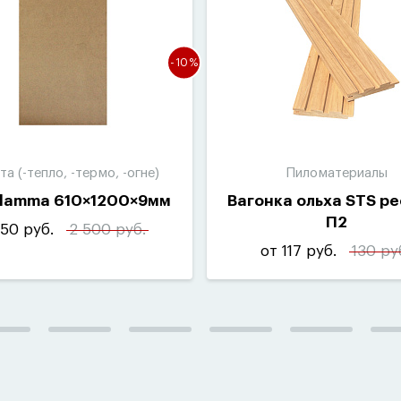
-10%
а (-тепло, -термо, -огне)
Пиломатериалы
Flamma 610×1200×9мм
Вагонка ольха STS р
П2
50 руб.
2 500 руб.
от 117 руб.
130 ру