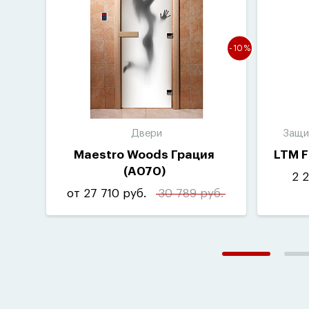
-10%
Двери
Защит
Maestro Woods Грация
LTM 
(
A070)
2 2
от 27 710 руб.
30 789 руб.