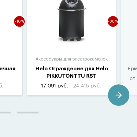
-10%
-30%
Аксессуары для электрокаменок
еечная
Helo Ограждение для Helo
Ерм
PIKKUTONTTU RST
от
б.
17 091 руб.
24 415 руб.