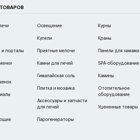
 ТОВАРОВ
печи
Освещение
Курны
Купели
Краны
 и порталы
Приятные мелочи
Панели для хамама
менки
Камни для печей
SPA-оборудование
Гималайская соль
Камины
менок
Плитка и мозаика
Отопительное
иалы
оборудование
Аксессуары и запчасти
для печей
Уцененные товары
ующие
Парогенераторы