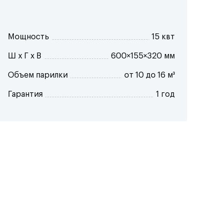
Мощность
15 квт
Ш x Г x В
600×155×320 мм
Объем парилки
от 10 до 16 м³
Гарантия
1 год