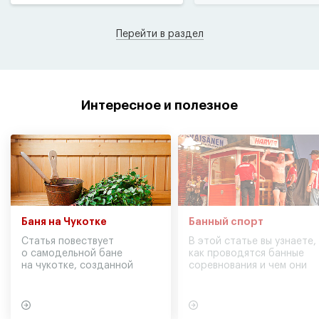
Перейти в раздел
Интересное и полезное
Баня на Чукотке
Банный спорт
Статья повествует
В этой статье вы узнаете,
о самодельной бане
как проводятся банные
на чукотке, созданной
соревнования и чем они
участниками экспедиции
могут обернуться для
в советское время
вашего здоровья