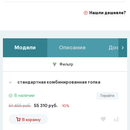
Нашли дешевле?
Модели
Описание
Доставк
Фильтр
стандартная комбинированная топка
В наличии
Перейти
61 455 руб.
55 310 руб.
-10%
В корзину