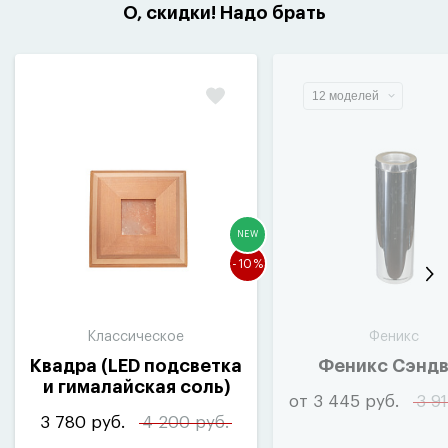
О, скидки! Надо брать
12 моделей
NEW
-10%
Классическое
Феникс
Квадра
(
LED подсветка
Феникс Сэнд
и гималайская соль)
от 3 445 руб.
3 91
3 780 руб.
4 200 руб.