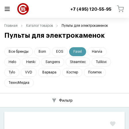
+7 (495) 120-55-95
ВЕРНУТЬСЯ
ВЕРНУТЬСЯ
Главная
Каталог товаров
Пульты для электрокаменок
Пульты для электрокаменок
Все бренды
Born
EOS
Fasel
Harvia
Helo
Henki
Sangens
Steamtec
Tulikivi
Tylo
VVD
Варвара
Костер
Политех
ТехноМедиа
Фильтр