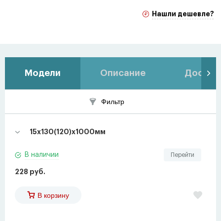
Нашли дешевле?
Модели
Описание
Доставк
Фильтр
15х130(120)х1000мм
В наличии
Перейти
228 руб.
В корзину