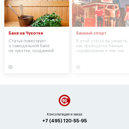
Баня на Чукотке
Банный спорт
Статья повествует
В этой статье вы узнаете,
о самодельной бане
как проводятся банные
на чукотке, созданной
соревнования и чем они
участниками экспедиции
могут обернуться для
в советское время
вашего здоровья
Консультации и заказ
+7 (495) 120-55-95