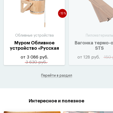
-15%
Обливные устройства
Пиломатериал
Муром Обливное
Вагонка термо-
устройство
«
Русская
STS
забава»
от 3 086 руб.
от 128 руб.
150 
3 630 руб.
Перейти в раздел
Интересное и полезное