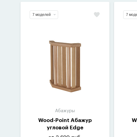
7 моделей
7 мод
Абажуры
Wood-Point Абажур
W
угловой Edge