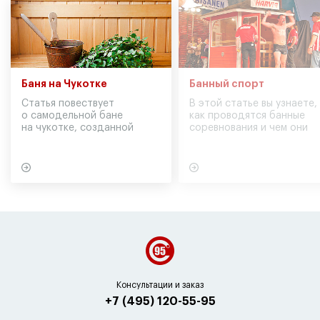
Баня на Чукотке
Банный спорт
Статья повествует
В этой статье вы узнаете,
о самодельной бане
как проводятся банные
на чукотке, созданной
соревнования и чем они
участниками экспедиции
могут обернуться для
в советское время
вашего здоровья
Консультации и заказ
+7 (495) 120-55-95