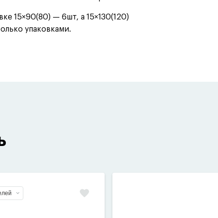
ке 15×90(80) — 6шт, а 15×130(120)
только упаковками.
ь
елей