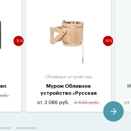
-15%
-15%
Обливные устройства
een
Муром Обливное
M
устройство
«
Русская
руб.
забава»
от 3 086 руб.
3 630 руб.
от