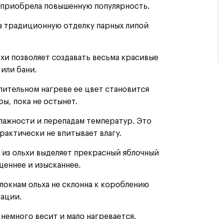
а приобрела повышенную популярность.
на традиционную отделку парных липой
ьхи позволяет создавать весьма красивые
или бани.
лительном нагреве ее цвет становится
ы, пока не остынет.
лажности и перепадам температур. Это
рактически не впитывает влагу.
 из ольхи выделяет прекрасный яблочный
щеннее и изысканнее.
локнам ольха не склонна к короблению
тации.
немного весит и мало нагревается.