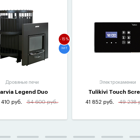
-15%
ХИТ
Дровяные печи
Электрокаменки
arvia Legend Duo
Tulikivi Touch Scr
 410 руб.
54 600 руб.
41 852 руб.
49 238 