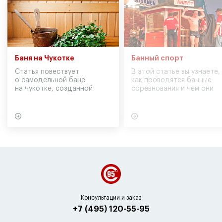
Баня на Чукотке
Банный спорт
Статья повествует
В этой статье вы узнаете,
о самодельной бане
как проводятся банные
на чукотке, созданной
соревнования и чем они
участниками экспедиции
могут обернуться для
в советское время
вашего здоровья
Консультации и заказ
+7 (495) 120-55-95