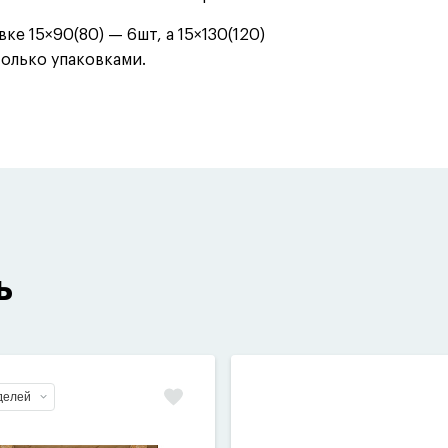
ке 15×90(80) — 6шт, а 15×130(120)
только упаковками.
ь
делей