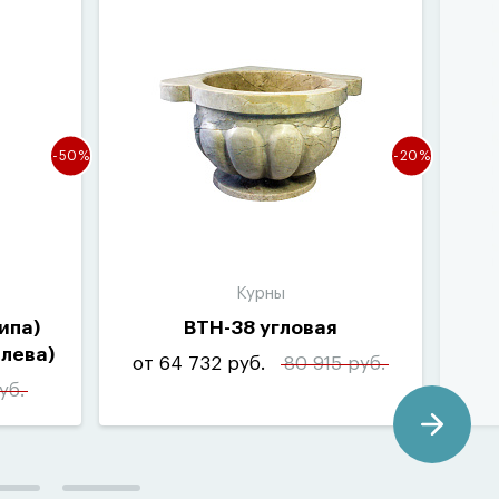
-50%
-20%
Курны
ипа)
ВТН-38 угловая
слева)
от 64 732 руб.
80 915 руб.
уб.