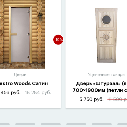
-10%
Двери
Уцененные товары
estro Woods Сатин
Дверь
«
Штурвал»
(
л
700×1900мм
(
петли 
 456 руб.
18 284 руб.
5 750 руб.
11 500 р