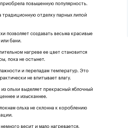
а приобрела повышенную популярность.
на традиционную отделку парных липой
ьхи позволяет создавать весьма красивые
или бани.
лительном нагреве ее цвет становится
ы, пока не остынет.
лажности и перепадам температур. Это
рактически не впитывает влагу.
 из ольхи выделяет прекрасный яблочный
щеннее и изысканнее.
локнам ольха не склонна к короблению
тации.
немного весит и мало нагревается.