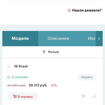
Нашли дешевле?
Модели
Описание
Инстру
Фильтр
16 Steel
В наличии
Перейти
43 680 руб.
39 312 руб.
-10%
В корзину