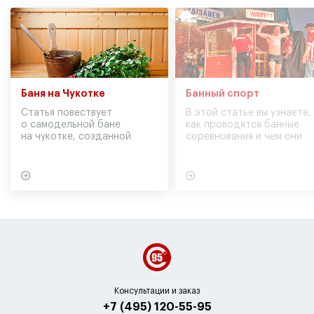
Баня на Чукотке
Банный спорт
Статья повествует
В этой статье вы узнаете,
о самодельной бане
как проводятся банные
на чукотке, созданной
соревнования и чем они
участниками экспедиции
могут обернуться для
в советское время
вашего здоровья
Консультации и заказ
+7 (495) 120-55-95