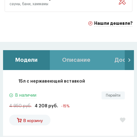
сауны, бани, хаммамы
Нашли дешевле?
Модели
Описание
Доставк
15л с нержавеющей вставкой
В наличии
Перейти
4 950 руб.
4 208 руб.
-15%
В корзину