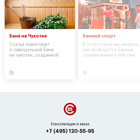
Баня на Чукотке
Банный спорт
Статья повествует
В этой статье вы узнаете,
о самодельной бане
как проводятся банные
на чукотке, созданной
соревнования и чем они
участниками экспедиции
могут обернуться для
в советское время
вашего здоровья
Консультации и заказ
+7 (495) 120-55-95