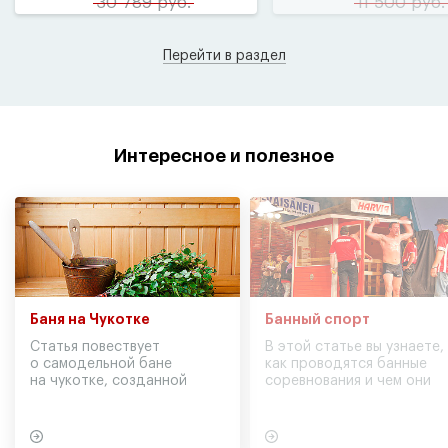
30 789 руб.
11 500 руб.
Перейти в раздел
Интересное и полезное
Баня на Чукотке
Банный спорт
Статья повествует
В этой статье вы узнаете,
о самодельной бане
как проводятся банные
на чукотке, созданной
соревнования и чем они
участниками экспедиции
могут обернуться для
в советское время
вашего здоровья