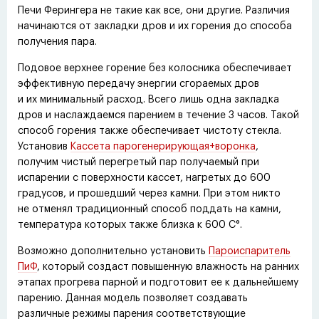
Печи Ферингера не такие как все, они другие. Различия
начинаются от закладки дров и их горения до способа
получения пара.
Подовое верхнее горение без колосника обеспечивает
эффективную передачу энергии сгораемых дров
и их минимальный расход. Всего лишь одна закладка
дров и наслаждаемся парением в течение 3 часов. Такой
способ горения также обеспечивает чистоту стекла.
Установив
Кассета парогенерирующая+воронка
,
получим чистый перегретый пар получаемый при
испарении с поверхности кассет, нагретых до 600
градусов, и прошедший через камни. При этом никто
не отменял традиционный способ поддать на камни,
температура которых также близка к 600 С°.
Возможно дополнительно установить
Пароиспаритель
ПиФ
, который создаст повышенную влажность на ранних
этапах прогрева парной и подготовит ее к дальнейшему
парению. Данная модель позволяет создавать
различные режимы парения соответствующие