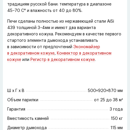
традициям русской бани: температура в диапазоне
45−70 С° и влажность от 40 до 80%.
Печи сделаны полностью из нержавеющей стали AiSi
439 толщиной 3−4мм и имеют два варианта
декоративного кожуха. Рекомендуем в качестве первого
стартого элемента дымохода устанавливать
в зависимости от предпочтений
Экономайзер
в декоративном кожухе
,
Конвектор в декоративном
кожухе
или
Регистр в декоративном кожухе
.
Ш x Г x В
500×920×870 мм
Объем парилки
от 25 до 38 м³
Гарантия
3 года
Вместимость камней
150 кг
Диаметр дымохода
115 мм