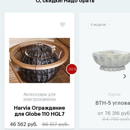
О, скидки! Надо брать
4 модели
-30%
Аксессуары для
Курны
электрокаменок
ВТН-5 углов
Harvia Ограждение
от 76 316 руб
для Globe 110 HGL7
84 795 руб
46 562 руб.
66 517 руб.