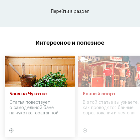
Перейти в раздел
Интересное и полезное
Баня на Чукотке
Банный спорт
Статья повествует
В этой статье вы узнаете,
о самодельной бане
как проводятся банные
на чукотке, созданной
соревнования и чем они
участниками экспедиции
могут обернуться для
в советское время
вашего здоровья