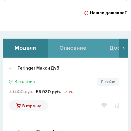
Нашли дешевле?
Модели
Описание
Доставк
Feringer Макси Дуб
В наличии
Перейти
79 900 руб.
55 930 руб.
-30%
В корзину