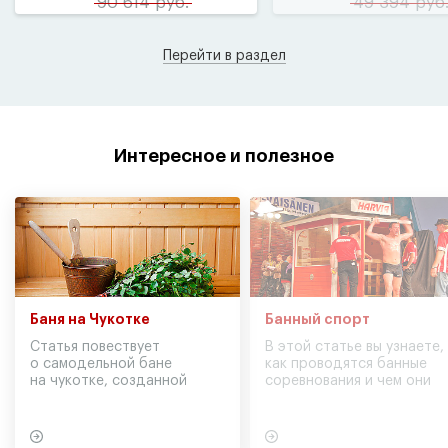
90 614 руб.
49 394 руб
Перейти в раздел
Интересное и полезное
Баня на Чукотке
Банный спорт
Статья повествует
В этой статье вы узнаете,
о самодельной бане
как проводятся банные
на чукотке, созданной
соревнования и чем они
участниками экспедиции
могут обернуться для
в советское время
вашего здоровья