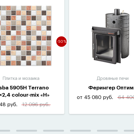
-50%
Плитка и мозаика
Дровяные печи
sba 5905H Terrano
Ферингер Оптим
×2,4 colour-mix
«
H»
от 45 080 руб.
64 400
(
10шт-1м²)
48 руб.
12 096 руб.