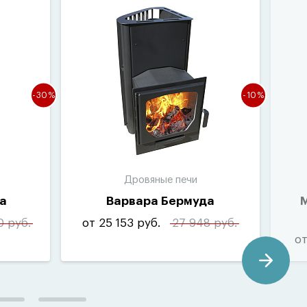
-30%
-10%
Дровяные печи
а
Варвара Бермуда
M
 руб.
от 25 153 руб.
27 948 руб.
от