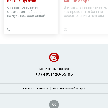
Баня на Чукотке
Банный спорт
Статья повествует
В этой статье вы узнаете,
о самодельной бане
как проводятся банные
на чукотке, созданной
соревнования и чем они
участниками экспедиции
могут обернуться для
в советское время
вашего здоровья
Консультации и заказ
+7 (495) 120-55-95
КАТАЛОГ ТОВАРОВ
СТРОИТЕЛЬНЫЙ ОТДЕЛ