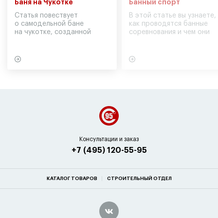
Баня на Чукотке
Банный спорт
Статья повествует
В этой статье вы узнаете,
о самодельной бане
как проводятся банные
на чукотке, созданной
соревнования и чем они
участниками экспедиции
могут обернуться для
в советское время
вашего здоровья
Консультации и заказ
+7 (495) 120-55-95
КАТАЛОГ ТОВАРОВ
СТРОИТЕЛЬНЫЙ ОТДЕЛ