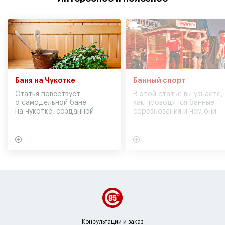
Баня на Чукотке
Банный спорт
Статья повествует
В этой статье вы узнаете,
о самодельной бане
как проводятся банные
на чукотке, созданной
соревнования и чем они
участниками экспедиции
могут обернуться для
в советское время
вашего здоровья
Консультации и заказ