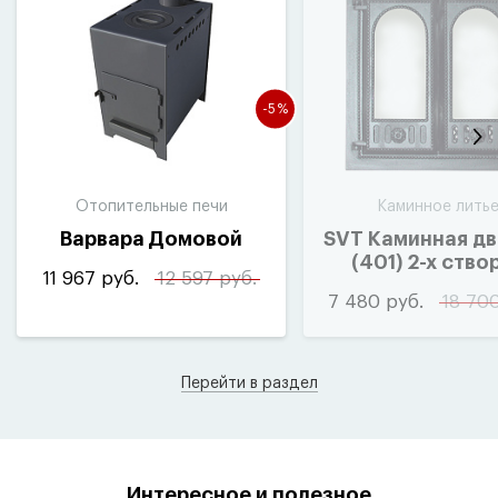
-5%
Отопительные печи
Каминное лить
Варвара Домовой
SVT Каминная д
(
401) 2-х ство
11 967 руб.
12 597 руб.
410×410мм
7 480 руб.
18 70
Перейти в раздел
Интересное и полезное