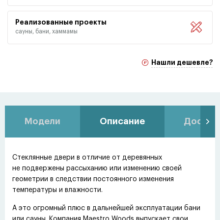
Реализованные проекты
сауны, бани, хаммамы
Нашли дешевле?
Модели
Описание
Доставк
Стеклянные двери в отличие от деревянных
не подвержены рассыханию или изменению своей
геометрии в следствии постоянного изменения
температуры и влажности.
А это огромный плюс в дальнейшей эксплуатации бани
или сауны. Компания Maestro Woods выпускает свои