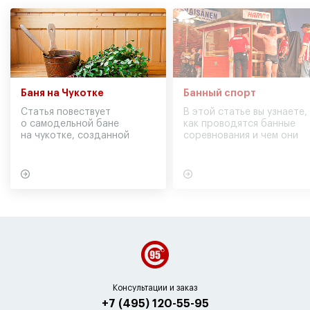
Баня на Чукотке
Банный спорт
Статья повествует
В этой статье вы узнаете,
о самодельной бане
как проводятся банные
на чукотке, созданной
соревнования и чем они
участниками экспедиции
могут обернуться для
в советское время
вашего здоровья
Консультации и заказ
+7 (495) 120-55-95