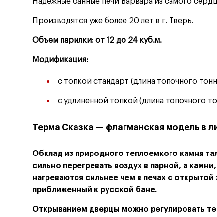
Надежные банные печи Варвара из самого серд
Производятся уже более 20 лет в г. Тверь.
Объем парилки: от 12 до 24 куб.м.
Модификация:
с топкой стандарт
(
длина топочного тон
с удлиненной топкой
(
длина топочного т
Терма Сказка — флагманская модель в л
Обклад из природного теплоемкого камня тал
сильно перегревать воздух в парной, а камни
нагреваются сильнее чем в печах с открытой
приближенный к русской бане.
Открыванием дверцы можно регулировать тем