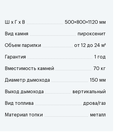
Ш x Г x В
500×800×1120 мм
Вид камня
пироксенит
Объем парилки
от 12 до 24 м³
Гарантия
1 год
Вместимость камней
70 кг
Диаметр дымохода
150 мм
Выход дымохода
вертикальный
Вид топлива
дрова/газ
Материал топки
металл