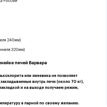
ца России
неля 240мм)
оннеля 320мм)
инейке печей Варвара
ькохлорита или змеевика не позволяет
, закладываемые внутрь печи
(
около 70 кг),
 закладкой и на выходе получаем режим,
пературу в парной по своему желанию.