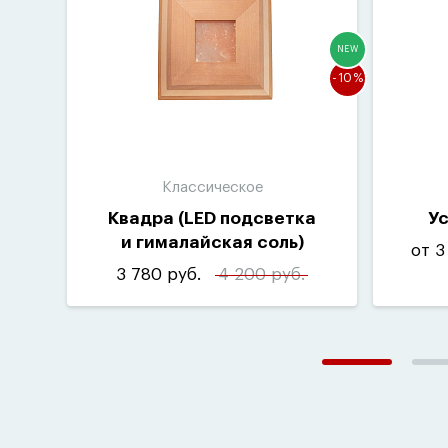
NEW
-10%
Классическое
Квадра
(
LED подсветка
Ус
и гималайская соль)
от 3
3 780 руб.
4 200 руб.