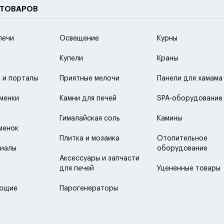
 ТОВАРОВ
печи
Освещение
Курны
Купели
Краны
 и порталы
Приятные мелочи
Панели для хамама
менки
Камни для печей
SPA-оборудование
Гималайская соль
Камины
менок
Плитка и мозаика
Отопительное
иалы
оборудование
Аксессуары и запчасти
для печей
Уцененные товары
ующие
Парогенераторы