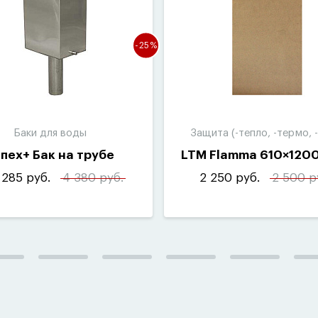
-25%
Баки для воды
Защита (-тепло, -термо, -
пех+ Бак на трубе
LTM Flamma 610×120
 285 руб.
4 380 руб.
2 250 руб.
2 500 р