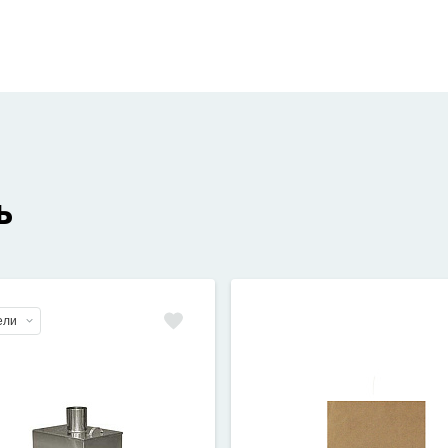
ь
ели