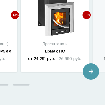
-10%
-10%
огне)
Дровяные печи
0×9мм
Ермак ПС
уб.
от 24 291 руб.
26 990 руб.