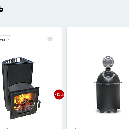
ь
ели
-10%