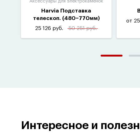
Аксессуары для электрокаменок
Harvia Подставка
телескоп.
(
480−770мм)
от 25
для Globe HGL3
25 126 руб.
50 251 руб.
Интересное и полез