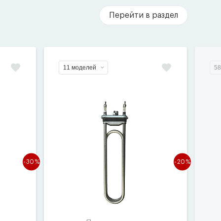
Перейти в раздел
11 моделей
58
-30%
-20%