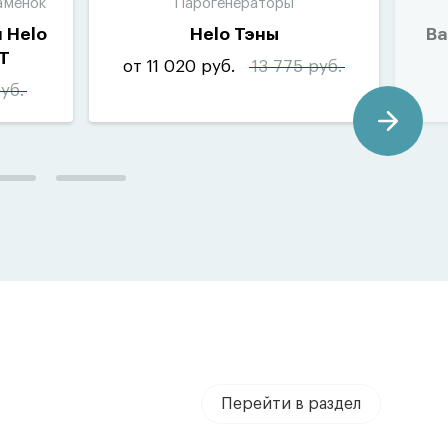
аменок
Парогенераторы
 Helo
Helo Тэны
Ва
T
от 11 020 руб.
13 775 руб.
уб.
Перейти в раздел