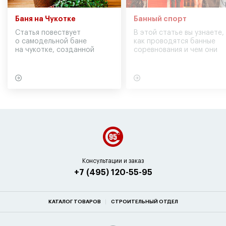
Баня на Чукотке
Банный спорт
Статья повествует
В этой статье вы узнаете,
о самодельной бане
как проводятся банные
на чукотке, созданной
соревнования и чем они
участниками экспедиции
могут обернуться для
в советское время
вашего здоровья
Консультации и заказ
+7 (495) 120-55-95
КАТАЛОГ ТОВАРОВ
СТРОИТЕЛЬНЫЙ ОТДЕЛ