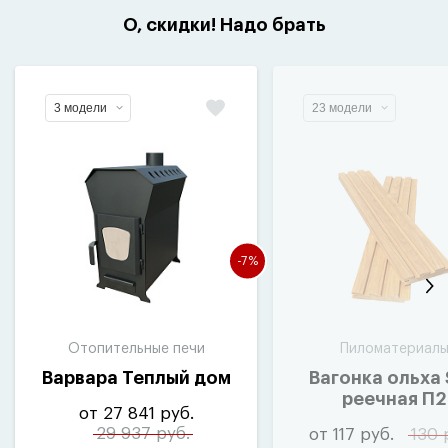
О, скидки! Надо брать
3 модели
23 модели
-7%
Отопительные печи
Пиломатериал
Варвара Теплый дом
Вагонка ольха
реечная П2
от 27 841 руб.
29 937 руб.
от 117 руб.
130 