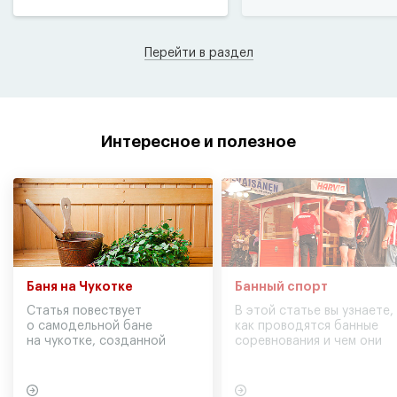
Перейти в раздел
Интересное и полезное
Баня на Чукотке
Банный спорт
Статья повествует
В этой статье вы узнаете,
о самодельной бане
как проводятся банные
на чукотке, созданной
соревнования и чем они
участниками экспедиции
могут обернуться для
в советское время
вашего здоровья