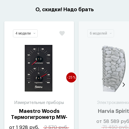
О, скидки! Надо брать
4 модели
6 моделей
-25%
Измерительные приборы
Электрокаменк
Maestro Woods
Harvia Spirit
Термогигрометр MW-
от 58 589 руб
Alu
71 450 руб.
от 1 928 руб.
2 570 руб.