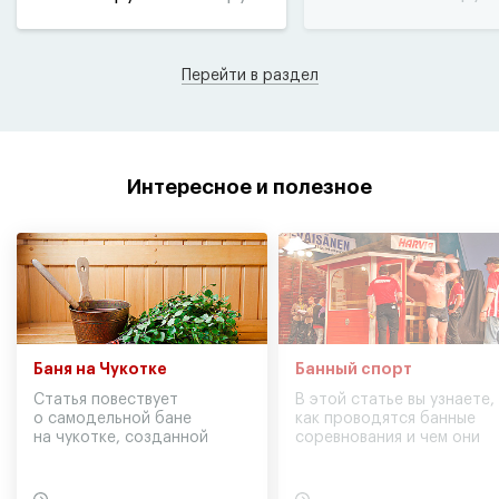
Перейти в раздел
Интересное и полезное
Баня на Чукотке
Банный спорт
Статья повествует
В этой статье вы узнаете,
о самодельной бане
как проводятся банные
на чукотке, созданной
соревнования и чем они
участниками экспедиции
могут обернуться для
в советское время
вашего здоровья