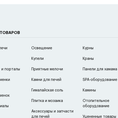
 ТОВАРОВ
печи
Освещение
Курны
Купели
Краны
 и порталы
Приятные мелочи
Панели для хамама
менки
Камни для печей
SPA-оборудование
Гималайская соль
Камины
менок
Плитка и мозаика
Отопительное
иалы
оборудование
Аксессуары и запчасти
для печей
Уцененные товары