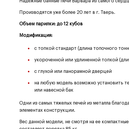
Надежные банные печи Варвара из самого серд
Производятся уже более 20 лет в г. Тверь.
Объем парилки: до 12 кубов
Модификация:
с топкой стандарт
(
длина топочного тонн
укороченной или удлиненной топкой
(
дли
с глухой или панорамной дверцей
на любую модель возможно установить т
или навесной бак
Одни из самых тяжелых печей из металла благод
элементах конструкции.
Вес данной модели, не смотря на ее компактны