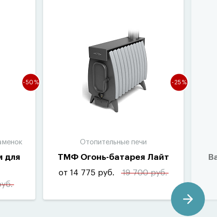
-50%
-25%
аменок
Отопительные печи
м для
ТМФ Огонь-батарея Лайт
В
от 14 775 руб.
19 700 руб.
руб.