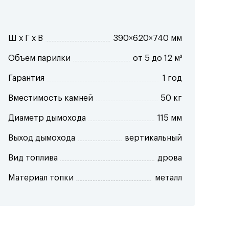
Ш x Г x В
390×620×740 мм
Объем парилки
от 5 до 12 м³
Гарантия
1 год
Вместимость камней
50 кг
Диаметр дымохода
115 мм
Выход дымохода
вертикальный
Вид топлива
дрова
Материал топки
металл