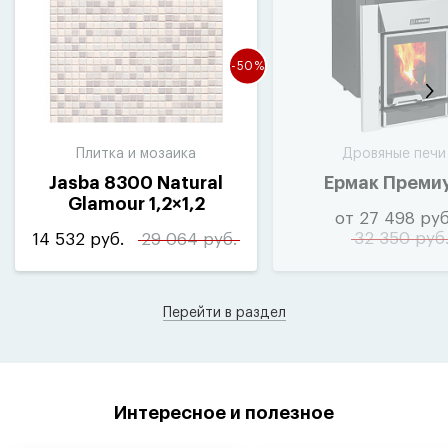
-50%
Плитка и мозаика
Дровяные печи
Jasba 8300 Natural
Ермак Преми
Glamour 1,2×1,2
от 27 498 руб
mother-of-pearl/grey-
32 350 руб
14 532 руб.
29 064 руб.
mix
(
10шт-1м²)
Перейти в раздел
Интересное и полезное