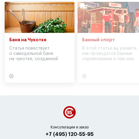
Баня на Чукотке
Банный спорт
Статья повествует
В этой статье вы узнаете,
о самодельной бане
как проводятся банные
на чукотке, созданной
соревнования и чем они
участниками экспедиции
могут обернуться для
в советское время
вашего здоровья
Консультации и заказ
+7 (495) 120-55-95