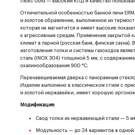
Люкс Gold — высокий КПД и качество пользова
Отличительной особенностью банной печи ERM
и золотое обрамление, выполненное из термос
которая не магнитится и имеет высокие показ
к агрессивным средам. Применение закрытой к
климат в парной
(
русская баня, финская сауна)
изготовления топки и системы газоходов явля
сталь
(
INOX 304) толщиной 5 мм, с содержание
окалинообразования 900 °C.
Перенавешиваемая дверка c панорамным стекло
Изделие выполнено в классическом стиле с пре
и золотой нержавейки, имеет хорошую эргоном
Модификация:
Свод топки из нержавеющей стали — 5 м
Модульность — до 24 вариантов в одной