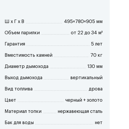
Ш x Г x В
495×780×905 мм
Объем парилки
от 22 до 34 м³
Гарантия
5 лет
Вместимость камней
70 кг
Диаметр дымохода
130 мм
Выход дымохода
вертикальный
Вид топлива
дрова
Цвет
черный + золото
Материал топки
нержавеющая сталь
Бак для воды
нет