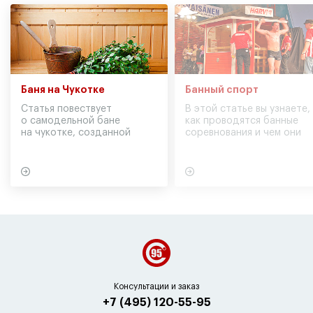
Баня на Чукотке
Банный спорт
Статья повествует
В этой статье вы узнаете,
о самодельной бане
как проводятся банные
на чукотке, созданной
соревнования и чем они
участниками экспедиции
могут обернуться для
в советское время
вашего здоровья
Консультации и заказ
+7 (495) 120-55-95