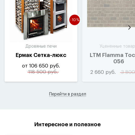
-10%
Дровяные печи
Уцененные това
Ермак Сетка-люкс
LTM Flamma Тос
056
от 106 650 руб.
118 500 руб.
2 660 руб.
3 800
Перейти в раздел
Интересное и полезное