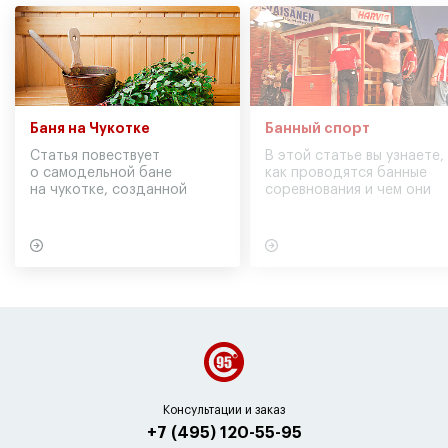
Баня на Чукотке
Банный спорт
Статья повествует
В этой статье вы узнаете,
о самодельной бане
как проводятся банные
на чукотке, созданной
соревнования и чем они
участниками экспедиции
могут обернуться для
в советское время
вашего здоровья
Консультации и заказ
+7 (495) 120-55-95