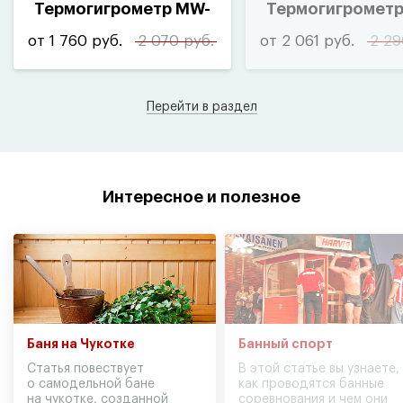
Термогигрометр MW-
Термогигромет
221
030
от 1 760 руб.
2 070 руб.
от 2 061 руб.
2 29
Перейти в раздел
Интересное и полезное
Баня на Чукотке
Банный спорт
Статья повествует
В этой статье вы узнаете,
о самодельной бане
как проводятся банные
на чукотке, созданной
соревнования и чем они