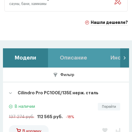
сауны, бани, хаммамы
Нашли дешевле?
Модели
Описание
Инстру
Фильтр
Cilindro Pro PC100E/135E нерж. сталь
В наличии
Перейти
137 274 руб.
112 565 руб.
-18%
В корзину