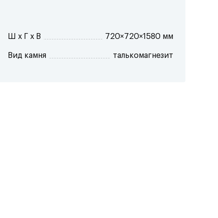
Ш x Г x В
720×720×1580 мм
Вид камня
талькомагнезит