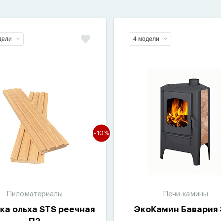
дели
4 модели
-10%
Пиломатериалы
Печи-камины
ка ольха STS реечная
ЭкоКамин Бавария