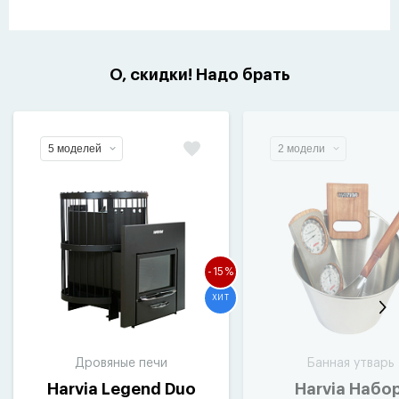
О, скидки! Надо брать
5 моделей
2 модели
-15%
ХИТ
Дровяные печи
Банная утварь
Harvia Legend Duo
Harvia Набо