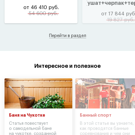
(
ушат+черпак+те
от 46 410 руб.
54 600 руб.
от 17 844 руб
19 827 руб.
Перейти в раздел
Интересное и полезное
Баня на Чукотке
Банный спорт
Статья повествует
В этой статье вы узнаете,
о самодельной бане
как проводятся банные
на чукотке, созданной
соревнования и чем они