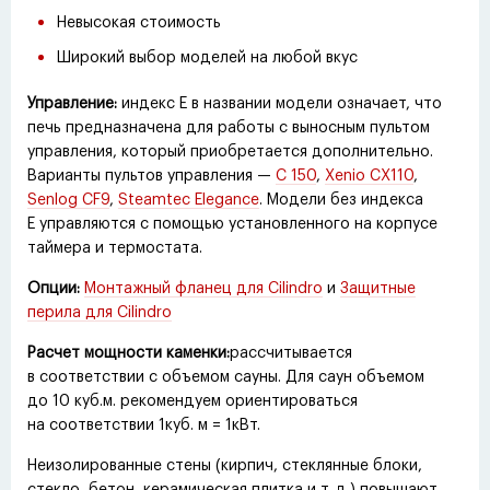
Невысокая стоимость
Широкий выбор моделей на любой вкус
Управление:
индекс Е в названии модели означает, что
печь предназначена для работы с выносным пультом
управления, который приобретается дополнительно.
Варианты пультов управления —
C 150
,
Xenio CX110
,
Senlog CF9
,
Steamtec Elegance
. Модели без индекса
Е управляются с помощью установленного на корпусе
таймера и термостата.
Опции:
Монтажный фланец для Cilindro
и
Защитные
перила для Cilindro
Расчет мощности каменки:
рассчитывается
в соответствии с объемом сауны. Для саун объемом
до 10 куб.м. рекомендуем ориентироваться
на соответствии 1куб. м = 1кВт.
Неизолированные стены
(
кирпич, стеклянные блоки,
стекло, бетон, керамическая плитка
и т. д.
) повышают