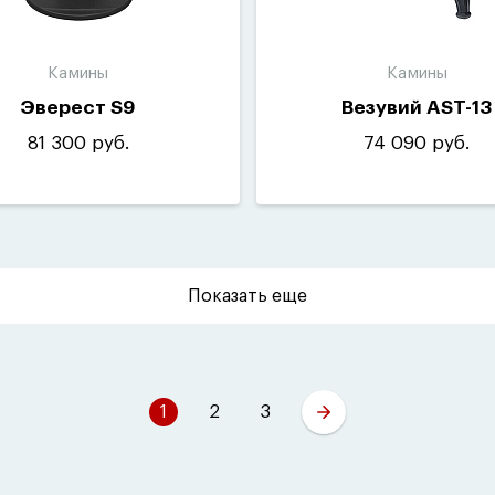
Камины
Камины
Эверест S9
Везувий AST-13
81 300 руб.
74 090 руб.
д дымохода
ртикальный
ртикальный/задний
Показать еще
адний
топлива
1
2
3
рова