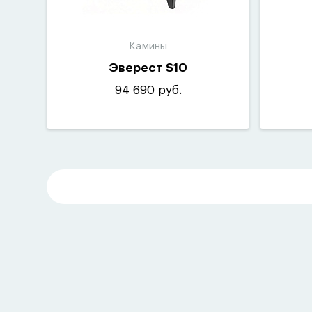
Камины
Эверест S10
94 690 руб.
Выхо
ве
ве
з
Вид 
Д