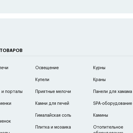
ной контур
а
ет
риал топки
гун
 ТОВАРОВ
еталл
печи
Освещение
Курны
Купели
Краны
 и порталы
Приятные мелочи
Панели для хамама
менки
Камни для печей
SPA-оборудование
Гималайская соль
Камины
менок
Плитка и мозаика
Отопительное