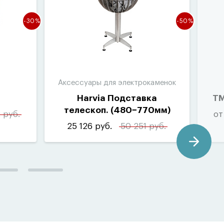
-30%
-50%
Аксессуары для электрокаменок
Harvia Подставка
ТМ
телескоп.
(
480−770мм)
 руб.
от
для Globe HGL3
25 126 руб.
50 251 руб.