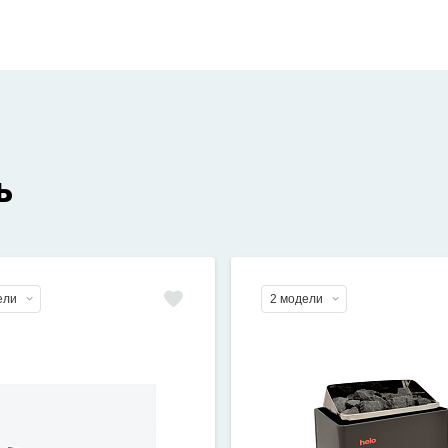
ь
ели
2 модели